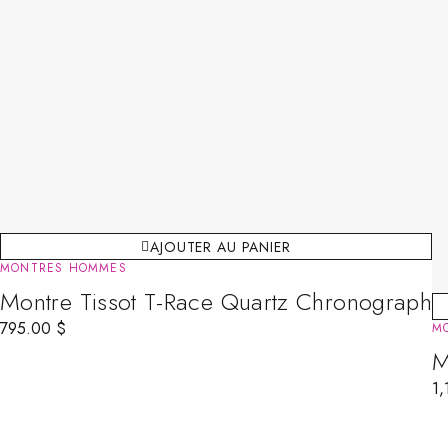
AJOUTER AU PANIER
MONTRES HOMMES
Montre Tissot T-Race Quartz Chronograph
795.00
$
M
M
1