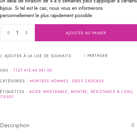
Un délai de livraison de 4 à 6 semaines peut s’appliquer à certains
bijoux. Si tel est le cas, nous vous en informerons
personnellement le plus rapidement possible.
AJOUTER AU PANIER
PARTAGER
AJOUTER À LA LISE DE SOUHAITS
UGS :
T127.410.44.041.00
CATÉGORIES :
MONTRES HOMMES
,
IDEES CADEAUX
ÉTIQUETTES :
ACIER INOXYDABLE
,
MONTRE
,
RÉSISTANCE À L'EAU
,
TISSOT
Description