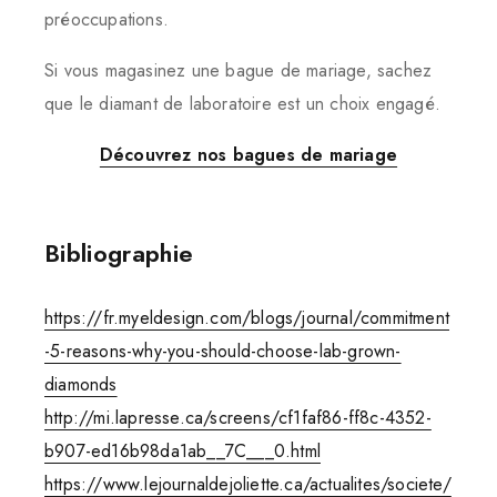
préoccupations.
Si vous magasinez une bague de mariage, sachez
que le diamant de laboratoire est un choix engagé.
Découvrez nos bagues de mariage
Bibliographie
https://fr.myeldesign.com/blogs/journal/commitment
-5-reasons-why-you-should-choose-lab-grown-
diamonds
http://mi.lapresse.ca/screens/cf1faf86-ff8c-4352-
b907-ed16b98da1ab__7C___0.html
https://www.lejournaldejoliette.ca/actualites/societe/